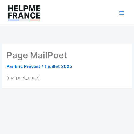
Aller
au
contenu
Page MailPoet
Par
Eric Prévost
/
1 juillet 2025
[mailpoet_page]