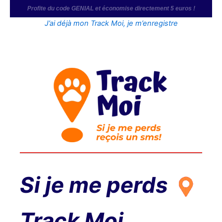
Aller
Satisfait ou remboursé pendant 30 jours, livraison offerte
au
J’ai déjà mon Track Moi, je m’enregistre
contenu
Si je me perds
Track Moi